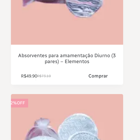
Absorventes para amamentação Diurno (3
pares) – Elementos
Comprar
R$
49.90
R$
73.10
32%OFF