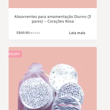
Absorventes para amamentação Diurno (3
pares) – Corações Rosa
Leia mais
R$
49.90
R$
73.10
32%OFF