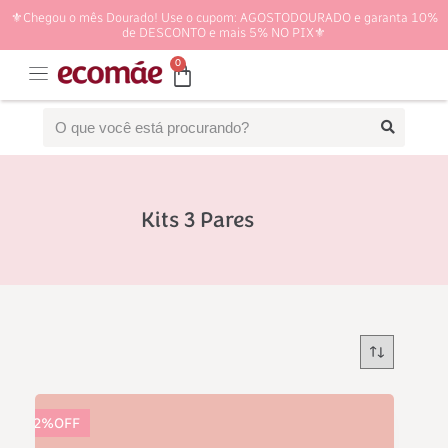
⚜️Chegou o mês Dourado! Use o cupom: AGOSTODOURADO e garanta 10%
de DESCONTO e mais 5% NO PIX⚜️
0
Kits 3 Pares
32%OFF